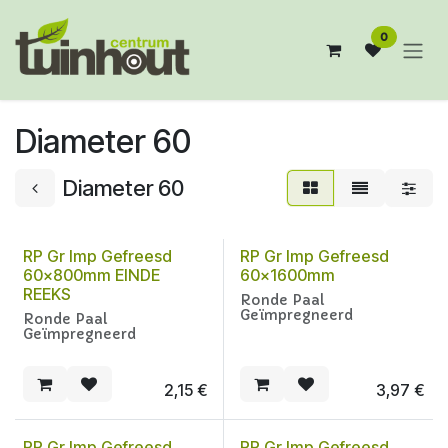
Overslaan naar inhoud
0
Diameter 60
Diameter 60
RP Gr Imp Gefreesd
RP Gr Imp Gefreesd
60x800mm EINDE
60x1600mm
REEKS
Ronde Paal
Geïmpregneerd
Ronde Paal
Geïmpregneerd
2,15
€
3,97
€
RP Gr Imp Gefreesd
RP Gr Imp Gefreesd