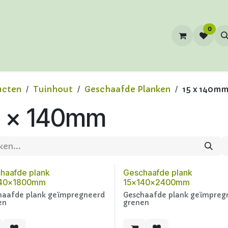
0
ucten
Tuinhout
Geschaafde Planken
15 x 140m
5 x 140mm
haafde plank
Geschaafde plank
140x1800mm
15x140x2400mm
haafde plank geïmpregneerd
Geschaafde plank geïmpreg
en
grenen