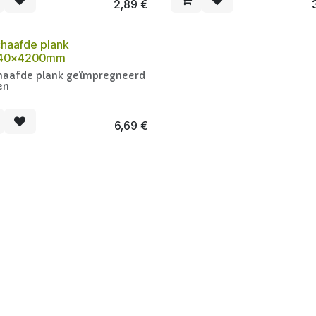
2,89
€
haafde plank
140x4200mm
haafde plank geïmpregneerd
en
6,69
€