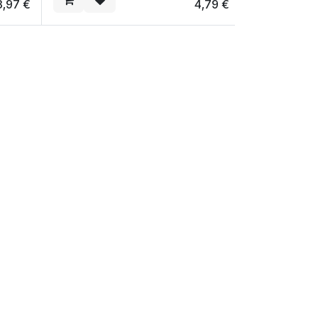
3,97
€
4,79
€