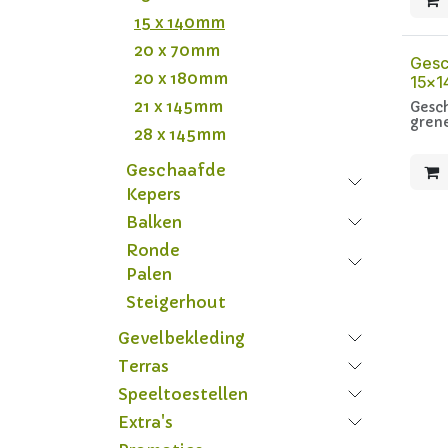
15 x 140mm
20 x 70mm
Gesc
20 x 180mm
15x
21 x 145mm
Gesc
gren
28 x 145mm
Geschaafde
Kepers
Balken
Ronde
Palen
Steigerhout
Gevelbekleding
Terras
Speeltoestellen
Extra's