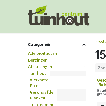
Overslaan naar inhoud
Prod
Categorieën
1
Alle producten
Bergingen
Afsluitingen
Tuinhout
Vierkante
Gesc
15x
Palen
Gesc
Geschaafde
gren
Planken
15 x 120mm