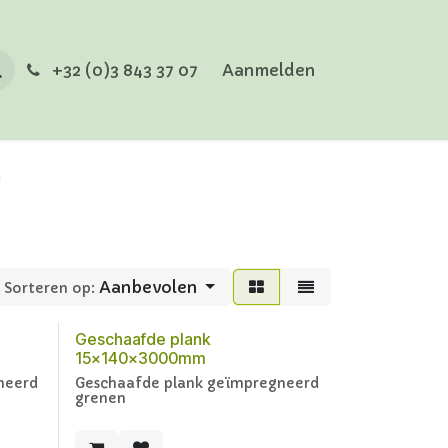
+32 (0)3 843 37 07
Aanmelden
m
Aanbevolen
Sorteren op:
Geschaafde plank
15x140x3000mm
neerd
Geschaafde plank geïmpregneerd
grenen