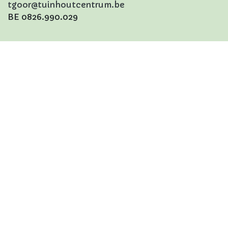
tgoor@tuinhoutcentrum.be
BE 0826.990.029
Tuinhoutcentrum
Kontich
Koningin Astridlaan 2
2550 Kontich
+32 (0)3 843 37 07
kontich@tuinhoutcentrum.be
BE 0826.990.029
Privacy
Algemene Voorwaarden
© 2023
Tuinhoutcentrum alle rechten voorbehouden
Aangeboden door
- De #1
Open source e-