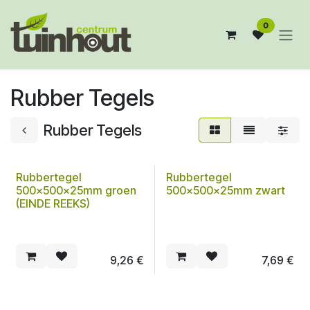
Overslaan naar inhoud
0
Rubber Tegels
Rubber Tegels
Rubbertegel
Rubbertegel
500x500x25mm groen
500x500x25mm zwart
(EINDE REEKS)
9,26
€
7,69
€