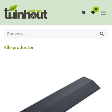
Overslaan naar inhoud
0
Alle producten