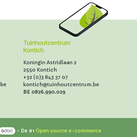
Tuinhoutcentrum
Kontich
Koningin Astridlaan 2
2550 Kontich
+32 (0)3 843 37 07
.be
kontich@tuinhoutcentrum.be
BE 0826.990.029
- De #1
Open source e-commerce