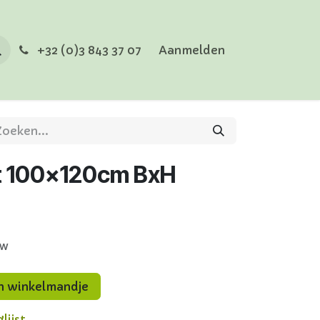
+32 (0)3 843 37 07
Aanmelden
t 100x120cm BxH
tw
n winkelmandje
lijst