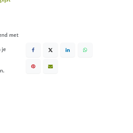
dend met
 je
n.