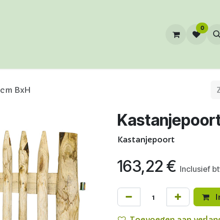
0
0cm BxH
Kastanjepoor
Kastanjepoort
163,22
€
Inclusief b
I
Toevoegen aan verlang