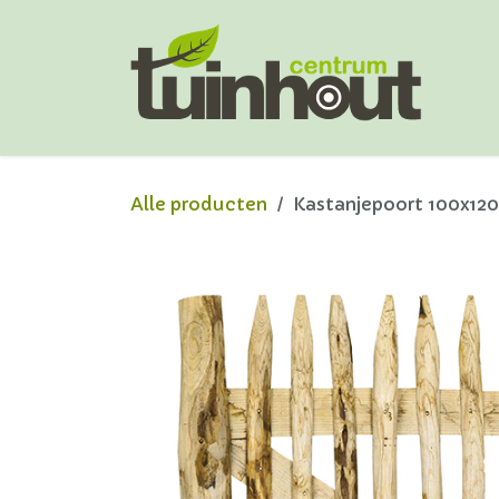
Overslaan naar inhoud
Alle producten
Kastanjepoort 100x12