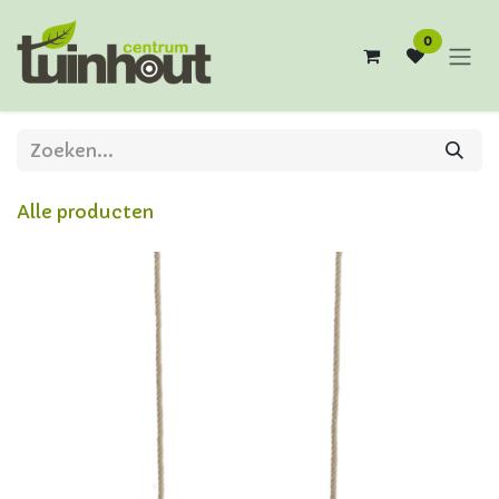
Overslaan naar inhoud
0
Alle producten