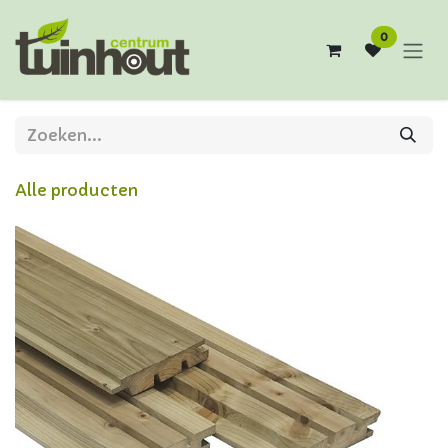
Overslaan naar inhoud
0
Alle producten