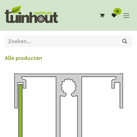
Overslaan naar inhoud
0
Alle producten