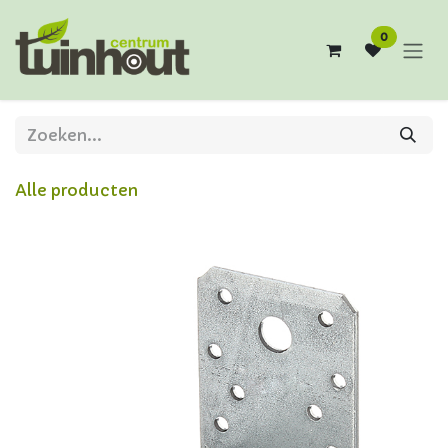
Overslaan naar inhoud
0
Alle producten