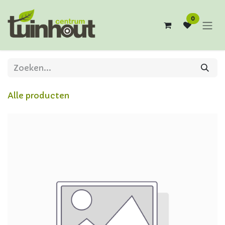
Overslaan naar inhoud
0
Alle producten