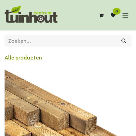
Overslaan naar inhoud
0
Alle producten