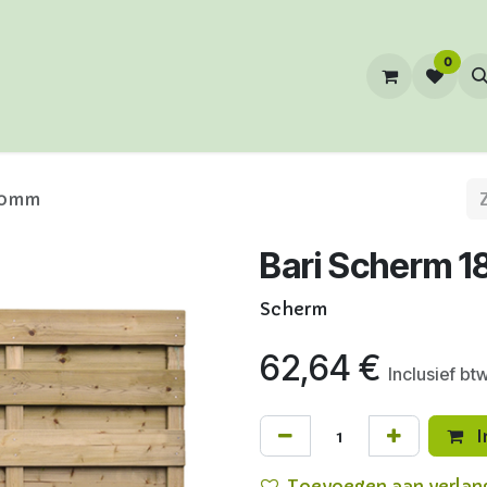
0
00mm
Bari Scherm
Scherm
62,64
€
Inclusief bt
I
Toevoegen aan verlang