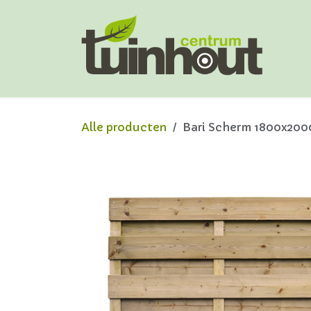
Overslaan naar inhoud
Alle producten
Bari Scherm 1800x20