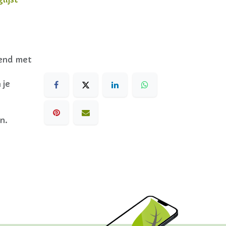
dend met
 je
n.