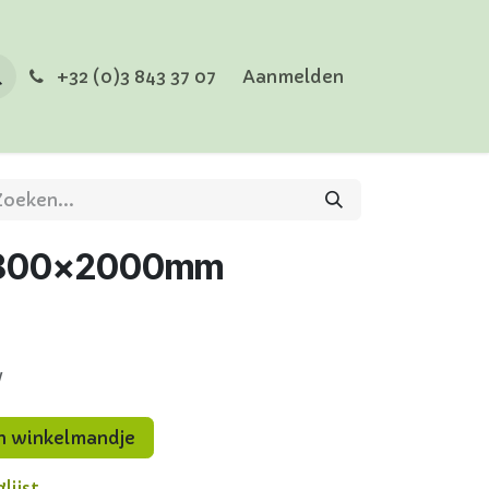
+32 (0)3 843 37 07
Aanmelden
 1800x2000mm
w
n winkelmandje
lijst