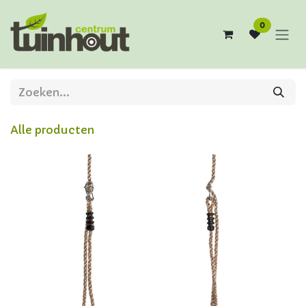
Overslaan naar inhoud
0
Alle producten