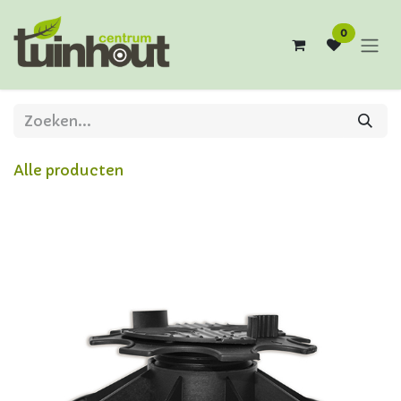
Overslaan naar inhoud
0
Alle producten