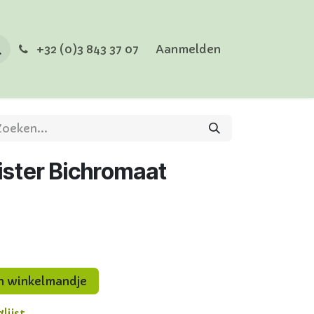
+32 (0)3 843 37 07
Aanmelden
ister Bichromaat
n winkelmandje
lijst