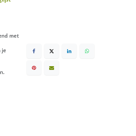
dend met
 je
n.