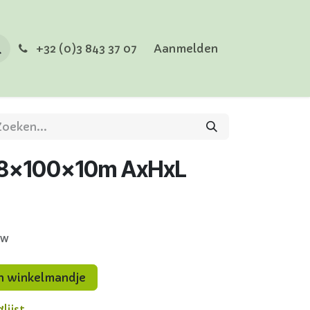
+32 (0)3 843 37 07
Aanmelden
7|8x100x10m AxHxL
tw
n winkelmandje
lijst