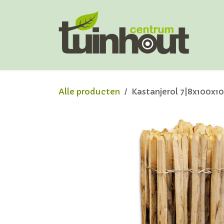
Overslaan naar inhoud
Alle producten
Kastanjerol 7|8x100x1