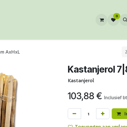
0
0m AxHxL
Kastanjerol 
Kastanjerol
103,88
€
Inclusief b
I
Toevoegen aan verlang