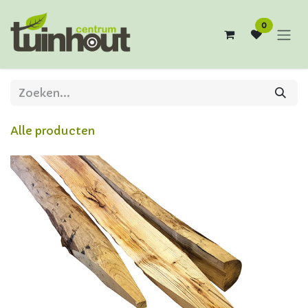
Overslaan naar inhoud
0
Alle producten