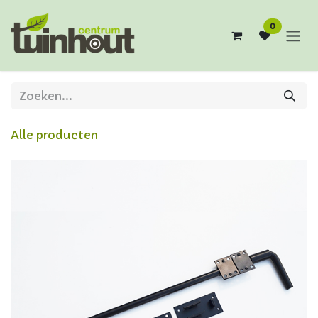
Overslaan naar inhoud
0
Alle producten