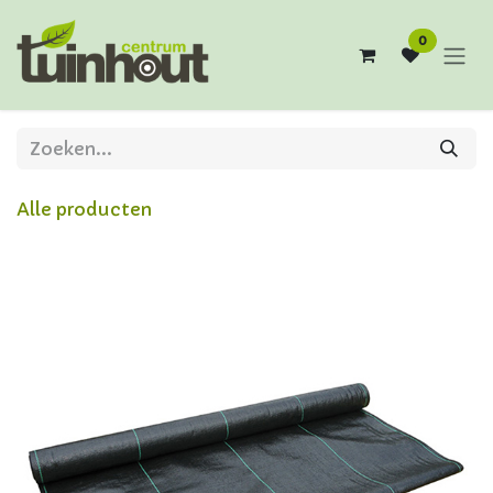
Overslaan naar inhoud
0
Alle producten