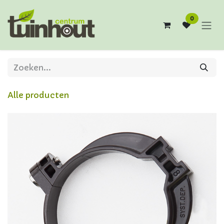
Overslaan naar inhoud
0
Alle producten