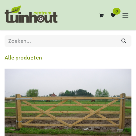
Overslaan naar inhoud
0
Alle producten