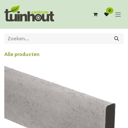
Overslaan naar inhoud
0
Alle producten