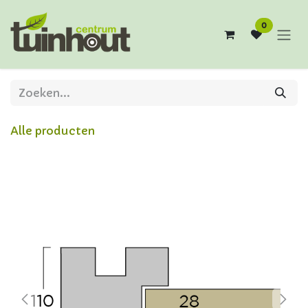
Overslaan naar inhoud
0
Alle producten