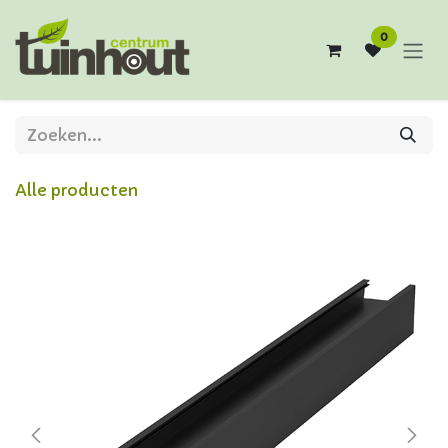
Overslaan naar inhoud
0
Alle producten