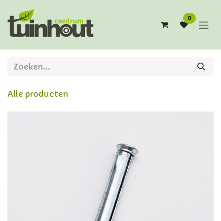
Overslaan naar inhoud
0
Alle producten