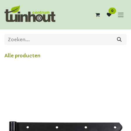
Overslaan naar inhoud
0
Alle producten