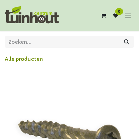
Overslaan naar inhoud
0
Alle producten