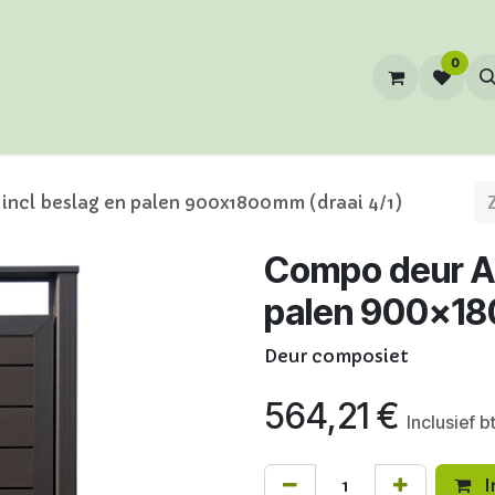
0
incl beslag en palen 900x1800mm (draai 4/1)
Compo deur An
palen 900x180
Deur composiet
564,21
€
Inclusief b
I