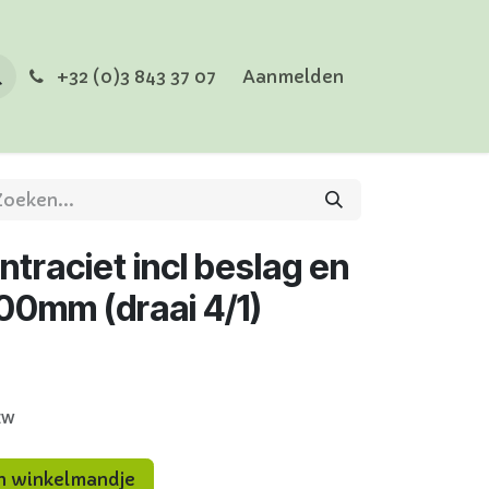
+32 (0)3 843 37 07
Aanmelden
traciet incl beslag en
0mm (draai 4/1)
tw
n winkelmandje