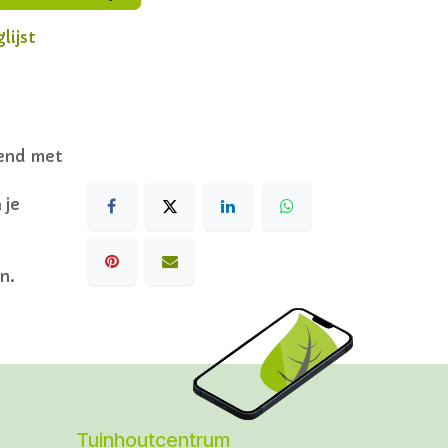
lijst
dend met
 je
n.
Tuinhoutcentrum