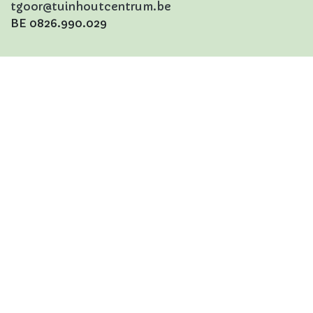
tgoor@tuinhoutcentrum.be
BE 0826.990.029
Tuinhoutcentrum
Kontich
Koningin Astridlaan 2
2550 Kontich
+32 (0)3 843 37 07
kontich@tuinhoutcentrum.be
BE 0826.990.029
Privacy
Algemene Voorwaarden
© 2023
Tuinhoutcentrum alle rechten voorbehouden
Aangeboden door
- De #1
Open source e-