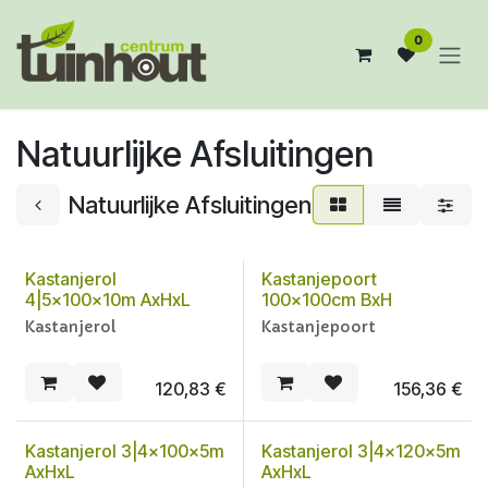
Overslaan naar inhoud
0
Natuurlijke Afsluitingen
Natuurlijke Afsluitingen
Kastanjerol
Kastanjepoort
4|5x100x10m AxHxL
100x100cm BxH
Kastanjerol
Kastanjepoort
120,83
€
156,36
€
Kastanjerol 3|4x100x5m
Kastanjerol 3|4x120x5m
AxHxL
AxHxL